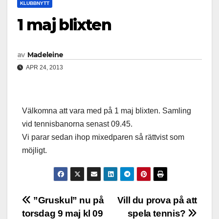
KLUBBNYTT
1 maj blixten
av
Madeleine
APR 24, 2013
Välkomna att vara med på 1 maj blixten. Samling
vid tennisbanorna senast 09.45.
Vi parar sedan ihop mixedparen så rättvist som
möjligt.
Inläggsnavigering
”Gruskul” nu på
Vill du prova på att
torsdag 9 maj kl 09
spela tennis?