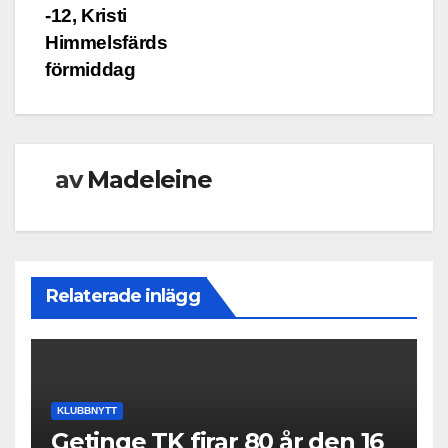
-12, Kristi
Himmelsfärds
förmiddag
av
Madeleine
Relaterade inlägg
KLUBBNYTT
Getinge TK firar 80 år den 16