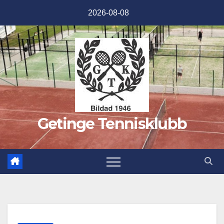
Hoppa
2026-08-08
till
innehåll
Getinge Tennisklubb