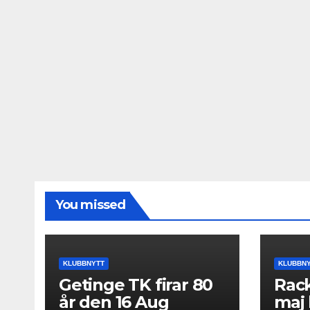
You missed
KLUBBNYTT
KLUBBN
Getinge TK firar 80
Rack
år den 16 Aug
maj 