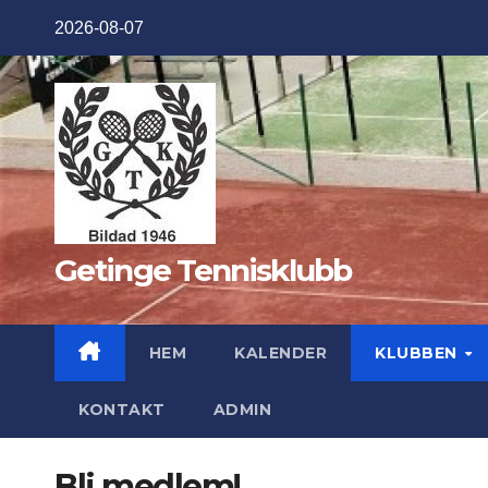
Hoppa
2026-08-07
till
innehåll
Getinge Tennisklubb
HEM
KALENDER
KLUBBEN
KONTAKT
ADMIN
Bli medlem!