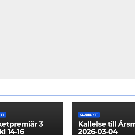
YTT
KLUBBNYTT
etpremiär 3
Kallelse till År
kl 14-16
2026-03-04