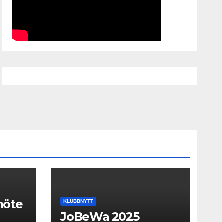
smöte
KLUBBNYTT
JoBeWa 2025