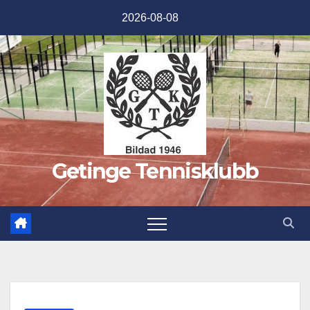
Hoppa
2026-08-08
till
innehåll
Getinge Tennisklubb