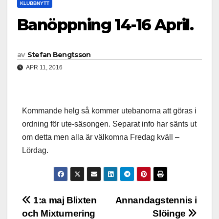
KLUBBNYTT
Banöppning 14-16 April.
av
Stefan Bengtsson
APR 11, 2016
Kommande helg så kommer utebanorna att göras i
ordning för ute-säsongen. Separat info har sänts ut
om detta men alla är välkomna Fredag kväll –
Lördag.
Inläggsnavigering
1:a maj Blixten
Annandagstennis i
och Mixturnering
Slöinge