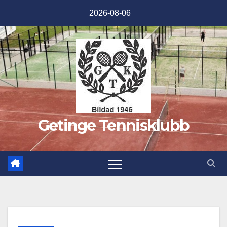
Hoppa
2026-08-06
till
innehåll
Getinge Tennisklubb