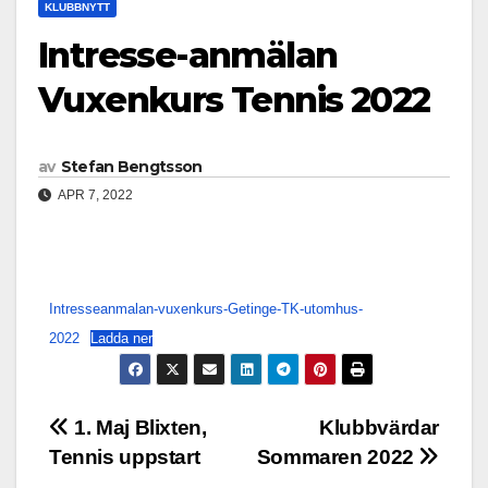
KLUBBNYTT
Intresse-anmälan
Vuxenkurs Tennis 2022
av
Stefan Bengtsson
APR 7, 2022
Intresseanmalan-vuxenkurs-Getinge-TK-utomhus-
2022
Ladda ner
Inläggsnavigering
1. Maj Blixten,
Klubbvärdar
Tennis uppstart
Sommaren 2022