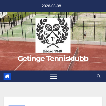
Hoppa
2026-08-08
till
innehåll
Getinge Tennisklubb