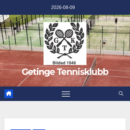
Hoppa
2026-08-09
till
innehåll
Getinge Tennisklubb