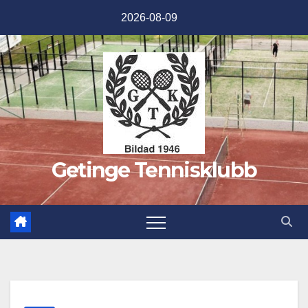
Hoppa
2026-08-09
till
innehåll
Getinge Tennisklubb