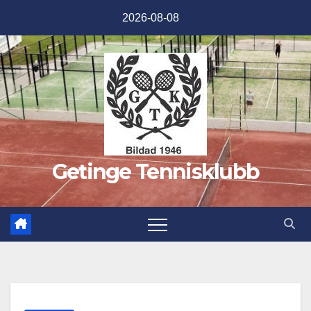
Hoppa
2026-08-08
till
innehåll
Getinge Tennisklubb