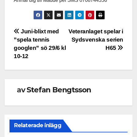
Anmäl dig till Madde per SMS 0708744356
Inläggsnavigering
Juni-blixt med
Veteranlaget spelar i
”spela tennis
Sydsvenska serien
googlen” sö 29/6 kl
H65
10-12
av
Stefan Bengtsson
Relaterade inlägg