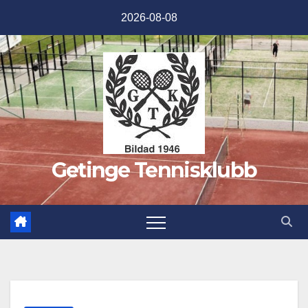
Hoppa
2026-08-08
till
innehåll
Getinge Tennisklubb