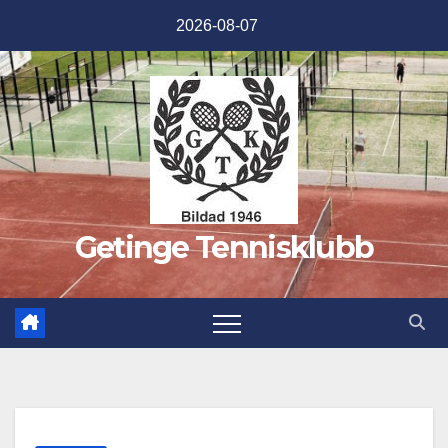
Hoppa
2026-08-07
till
innehåll
Getinge Tennisklubb