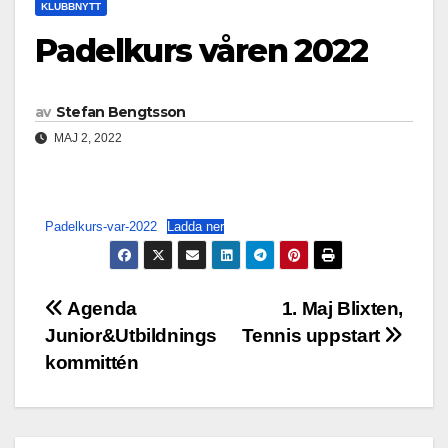
KLUBBNYTT
Padelkurs våren 2022
av
Stefan Bengtsson
MAJ 2, 2022
Padelkurs-var-2022
Ladda ner
Inläggsnavigering
Agenda
1. Maj Blixten,
Junior&Utbildnings
Tennis uppstart
kommittén