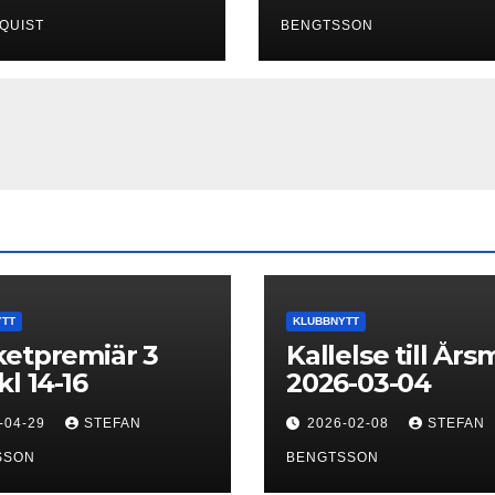
QUIST
BENGTSSON
YTT
KLUBBNYTT
etpremiär 3
Kallelse till År
kl 14-16
2026-03-04
-04-29
STEFAN
2026-02-08
STEFAN
SSON
BENGTSSON