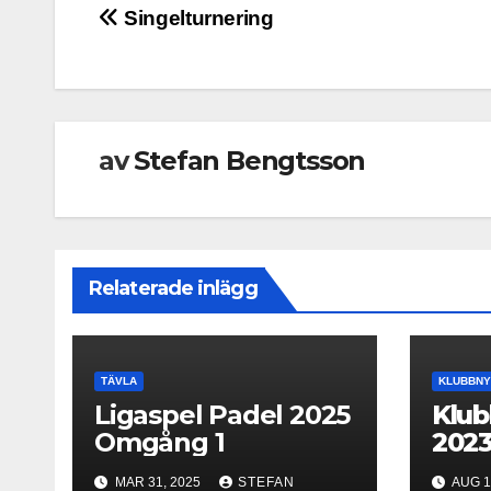
Inläggsnavigering
Singelturnering
av
Stefan Bengtsson
Relaterade inlägg
TÄVLA
KLUBBNY
Ligaspel Padel 2025
Klu
Omgång 1
202
MAR 31, 2025
STEFAN
AUG 1