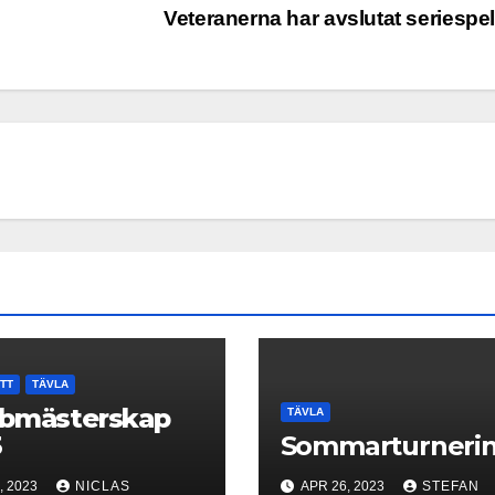
Veteranerna har avslutat seriespe
TT
TÄVLA
bbmästerskap
TÄVLA
3
Sommarturneri
, 2023
NICLAS
APR 26, 2023
STEFAN