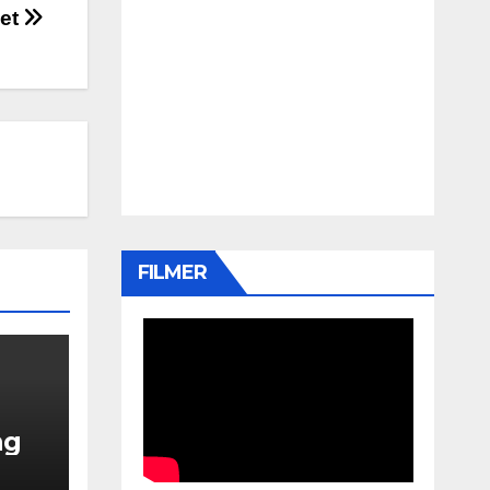
let
FILMER
ng