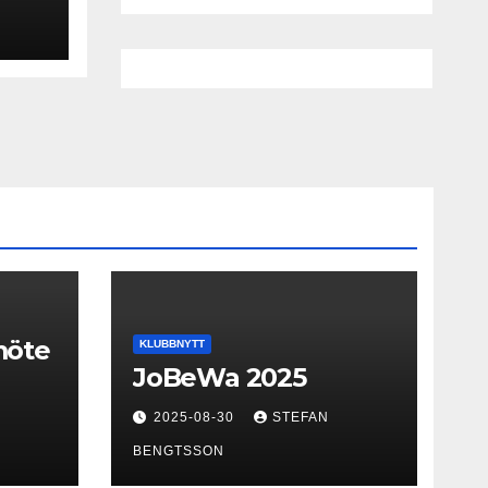
smöte
KLUBBNYTT
JoBeWa 2025
2025-08-30
STEFAN
BENGTSSON