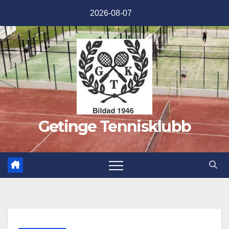
Hoppa
2026-08-07
till
innehåll
Getinge Tennisklubb