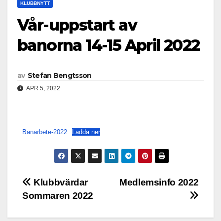
KLUBBNYTT
Vår-uppstart av
banorna 14-15 April 2022
av
Stefan Bengtsson
APR 5, 2022
Banarbete-2022
Ladda ner
Inläggsnavigering
Klubbvärdar
Medlemsinfo 2022
Sommaren 2022