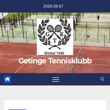
Hoppa
2026-08-07
till
innehåll
Getinge Tennisklubb