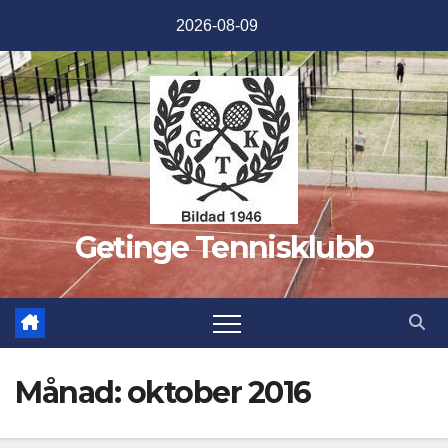
Hoppa
2026-08-09
till
innehåll
Getinge Tennisklubb
Månad:
oktober 2016