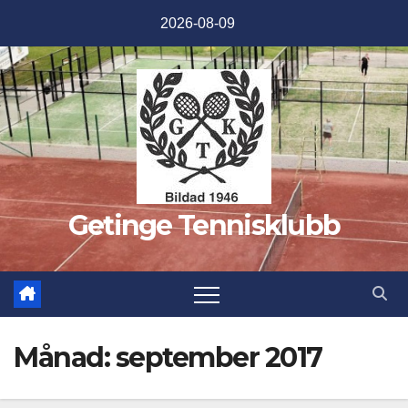
Hoppa
2026-08-09
till
innehåll
Getinge Tennisklubb
Månad:
september 2017