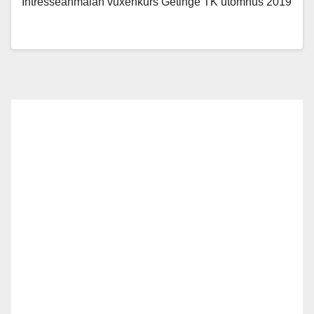
Intresseanmälan vuxenkurs Getinge TK utomhus 2019