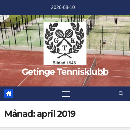
Hoppa
2026-08-10
till
innehåll
Getinge Tennisklubb
Månad:
april 2019