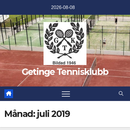
Hoppa
2026-08-08
till
innehåll
Getinge Tennisklubb
Månad:
juli 2019