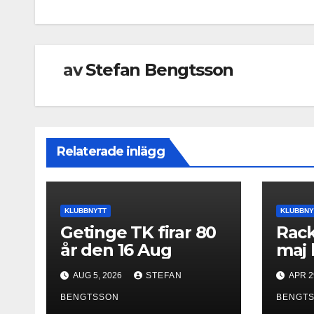
av
Stefan Bengtsson
Relaterade inlägg
KLUBBNYTT
KLUBBNY
Getinge TK firar 80
Rack
år den 16 Aug
maj 
AUG 5, 2026
STEFAN
APR 2
BENGTSSON
BENGT