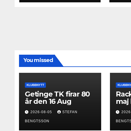
You missed
KLUBBNYTT
KLUBBN
Getinge TK firar 80
Rack
år den 16 Aug
maj 
2026-08-05
STEFAN
2026
BENGTSSON
BENGT