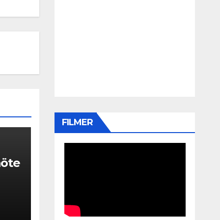
FILMER
möte