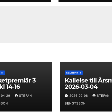
YTT
KLUBBNYTT
etpremiär 3
Kallelse till År
kl 14-16
2026-03-04
-04-29
STEFAN
2026-02-08
STEFAN
SSON
BENGTSSON