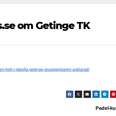
is.se om Getinge TK
en-holl-i-ideella-getinge-gruspremiaren-avklarad/
Padel-k