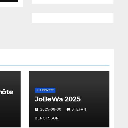
smöte
KLUBBNYTT
JoBeWa 2025
2025-08-30
STEFAN
BENGTSSON