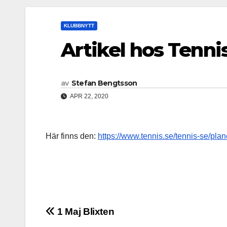
KLUBBNYTT
Artikel hos Tenn
av
Stefan Bengtsson
APR 22, 2020
Här finns den:
https://www.tennis.se/tennis-se/plan
Inläggsnavigering
1 Maj Blixten