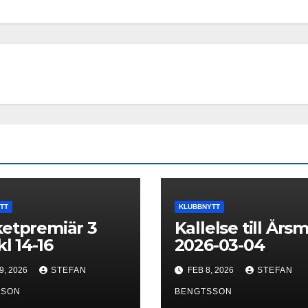
TT
KLUBBNYTT
etpremiär 3
Kallelse till Års
kl 14-16
2026-03-04
9, 2026
STEFAN
FEB 8, 2026
STEFAN
SSON
BENGTSSON