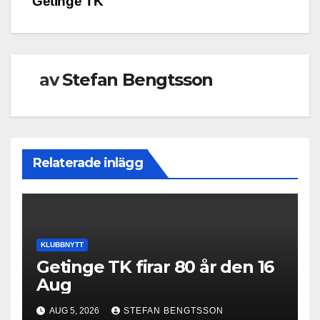
Getinge TK
av
Stefan Bengtsson
Relaterade inlägg
KLUBBNYTT
Getinge TK firar 80 år den 16
Aug
AUG 5, 2026
STEFAN BENGTSSON