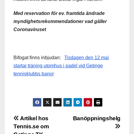
M
ed reservation för ev. framtida ändrade
myndighetsrekommendationer vad gäller
Coronaviruset
Bifogat finns inbjudan:
Tisdagen den 12 maj
startar träning utomhus i padel vid Getinge
tennisklubbs banor
Inläggsnavigering
Artikel hos
Banöppningshelg
Tennis.se om