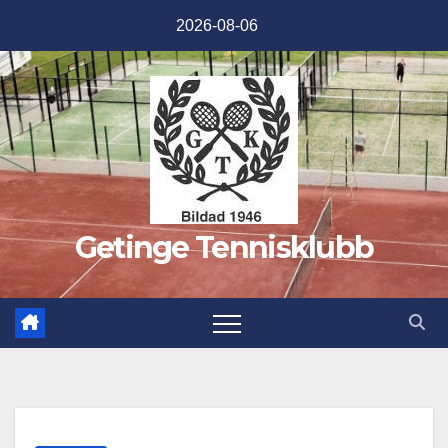
Hoppa
2026-08-06
till
innehåll
Getinge Tennisklubb