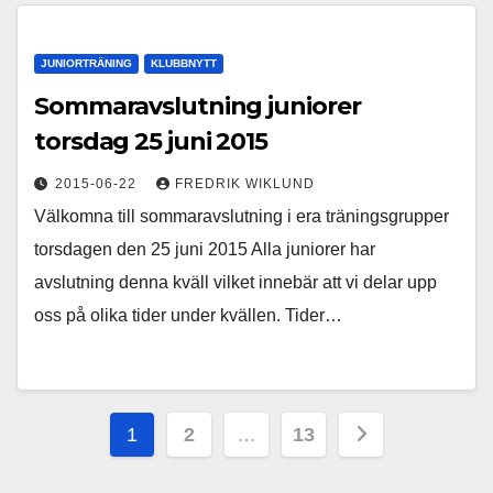
JUNIORTRÄNING
KLUBBNYTT
Sommaravslutning juniorer
torsdag 25 juni 2015
2015-06-22
FREDRIK WIKLUND
Välkomna till sommaravslutning i era träningsgrupper
torsdagen den 25 juni 2015 Alla juniorer har
avslutning denna kväll vilket innebär att vi delar upp
oss på olika tider under kvällen. Tider…
Sidnumrering
1
2
…
13
för