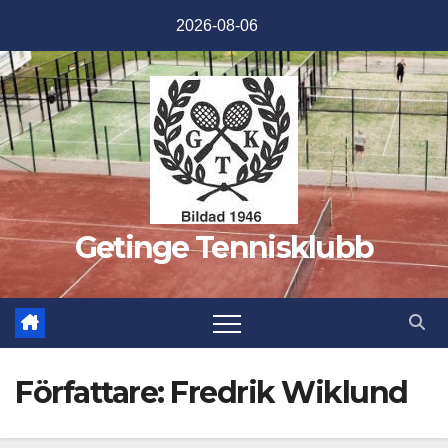
Hoppa
2026-08-06
till
innehåll
Getinge Tennisklubb
Författare:
Fredrik Wiklund