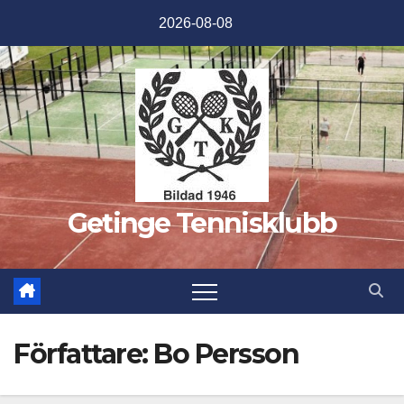
Hoppa
2026-08-08
till
innehåll
Getinge Tennisklubb
Författare:
Bo Persson