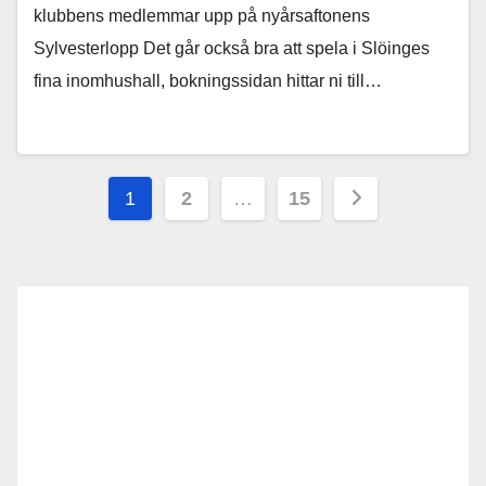
klubbens medlemmar upp på nyårsaftonens
Sylvesterlopp Det går också bra att spela i Slöinges
fina inomhushall, bokningssidan hittar ni till…
Sidnumrering
1
2
…
15
för
inlägg