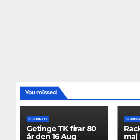
You missed
KLUBBNYTT
KLUBBN
Getinge TK firar 80
Rack
år den 16 Aug
maj 