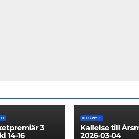
YTT
KLUBBNYTT
etpremiär 3
Kallelse till År
kl 14-16
2026-03-04