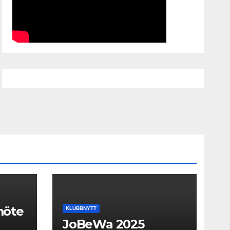
smöte
KLUBBNYTT
JoBeWa 2025