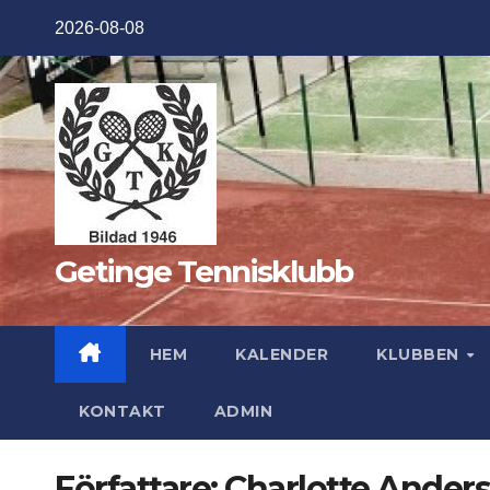
Hoppa
2026-08-08
till
innehåll
Getinge Tennisklubb
HEM
KALENDER
KLUBBEN
KONTAKT
ADMIN
Författare:
Charlotte Ander