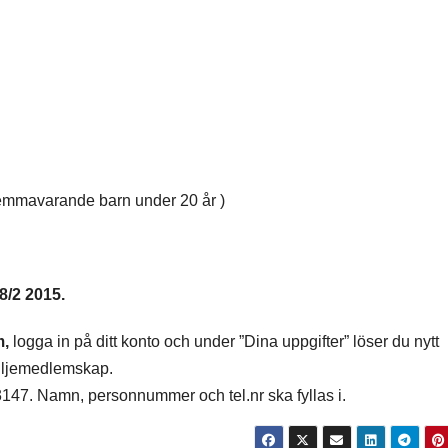
r hemmavarande barn under 20 år )
8/2 2015.
m,
logga in på ditt konto och under ”Dina uppgifter” löser du nytt
iljemedlemskap.
3147. Namn, personnummer och tel.nr ska fyllas i.