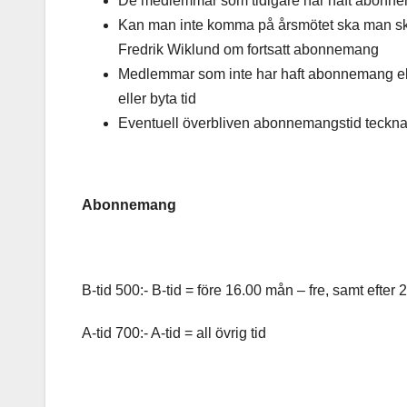
De medlemmar som tidigare har haft abonnem
Kan man inte komma på årsmötet ska man skic
Fredrik Wiklund om fortsatt abonnemang
Medlemmar som inte har haft abonnemang eller 
eller byta tid
Eventuell överbliven abonnemangstid tecknas 
Abonnemang
B-tid 500:- B-tid = före 16.00 mån – fre, samt efter 
A-tid 700:- A-tid = all övrig tid