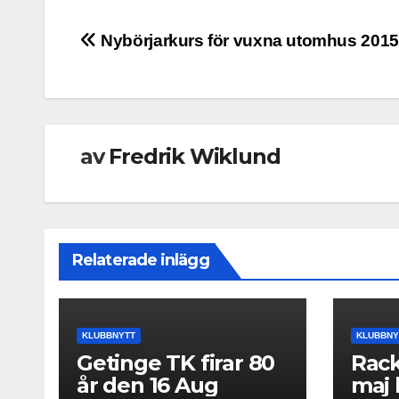
Inläggsnavigering
Nybörjarkurs för vuxna utomhus 2015
av
Fredrik Wiklund
Relaterade inlägg
KLUBBNYTT
KLUBBNY
Getinge TK firar 80
Rack
år den 16 Aug
maj 