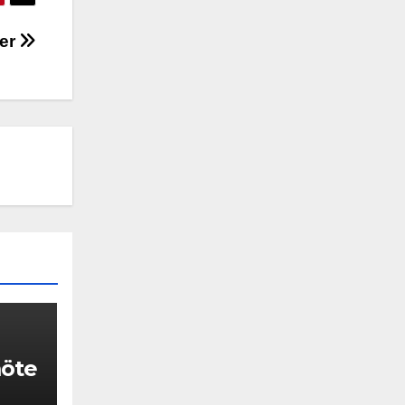
ber
möte