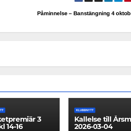
Påminnelse – Banstängning 4 okto
TT
KLUBBNYTT
etpremiär 3
Kallelse till Års
kl 14-16
2026-03-04