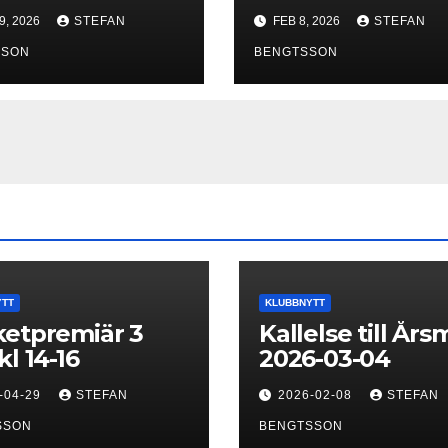
9, 2026
STEFAN
FEB 8, 2026
STEFAN
SSON
BENGTSSON
YTT
KLUBBNYTT
etpremiär 3
Kallelse till År
kl 14-16
2026-03-04
-04-29
STEFAN
2026-02-08
STEFAN
SSON
BENGTSSON