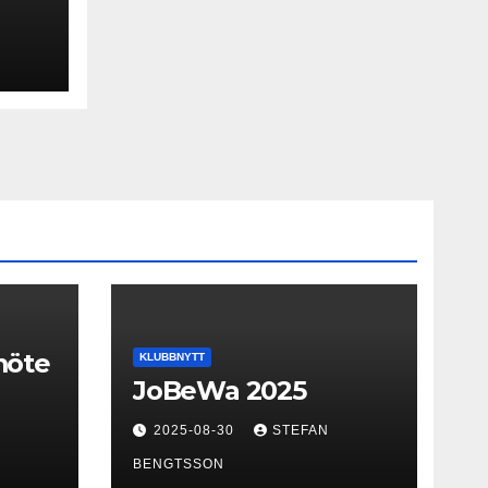
smöte
KLUBBNYTT
JoBeWa 2025
2025-08-30
STEFAN
BENGTSSON