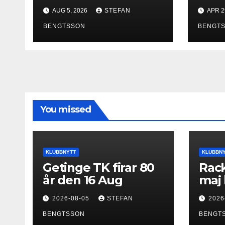
AUG 5, 2026
STEFAN
APR 2
BENGTSSON
BENGT
You missed
KLUBBNYTT
KLUBBN
Getinge TK firar 80
Rack
år den 16 Aug
maj 
2026-08-05
STEFAN
2026
BENGTSSON
BENGT