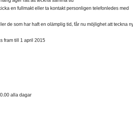
ang äger rätt att teckna samma tid
ka en fullmakt eller ta kontakt personligen telefonledes med
de som har haft en olämplig tid, får nu möjlighet att teckna ny
fram till 1 april 2015
20.00 alla dagar