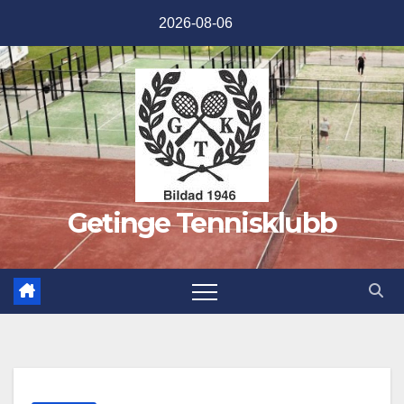
Hoppa
2026-08-06
till
innehåll
Getinge Tennisklubb