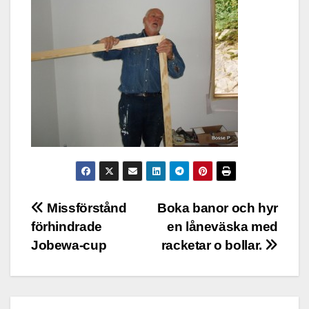
Inläggsnavigering
Missförstånd
Boka banor och hyr
förhindrade
en låneväska med
Jobewa-cup
racketar o bollar.