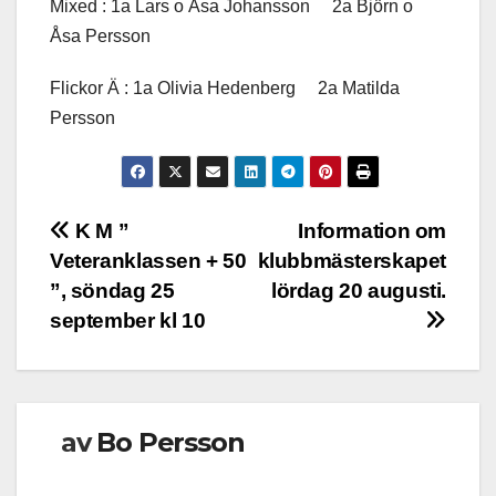
Mixed : 1a Lars o Åsa Johansson 2a Björn o
Åsa Persson
Flickor Ä : 1a Olivia Hedenberg 2a Matilda
Persson
Inläggsnavigering
K M ”
Information om
Veteranklassen + 50
klubbmästerskapet
”, söndag 25
lördag 20 augusti.
september kl 10
av
Bo Persson