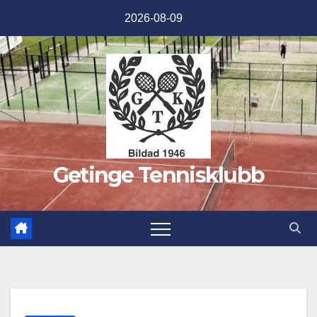
Hoppa
2026-08-09
till
innehåll
Getinge Tennisklubb