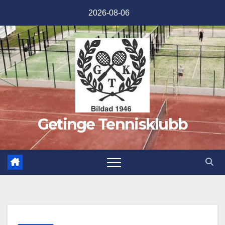
Hoppa
2026-08-06
till
innehåll
Getinge Tennisklubb