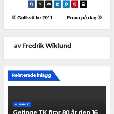
Inläggsnavigering
Grillkvällar 2011
Prova på dag
av
Fredrik Wiklund
Relaterade inlägg
KLUBBNYTT
Getinge TK firar 80 år den 16