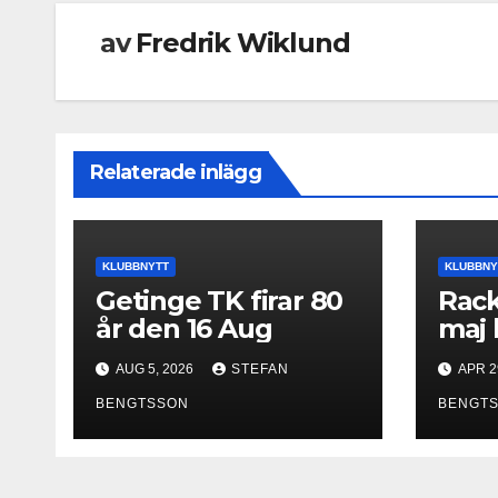
av
Fredrik Wiklund
Relaterade inlägg
KLUBBNYTT
KLUBBNY
Getinge TK firar 80
Rack
år den 16 Aug
maj 
AUG 5, 2026
STEFAN
APR 2
BENGTSSON
BENGT