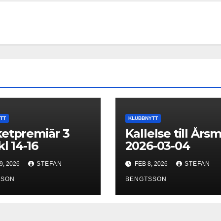
TT
KLUBBNYTT
etpremiär 3
Kallelse till Års
kl 14-16
2026-03-04
9, 2026
STEFAN
FEB 8, 2026
STEFAN
SSON
BENGTSSON