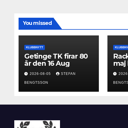
You missed
KLUBBNYTT
KLUBBN
Getinge TK firar 80
Rack
år den 16 Aug
maj 
2026-08-05
STEFAN
2026
BENGTSSON
BENGT