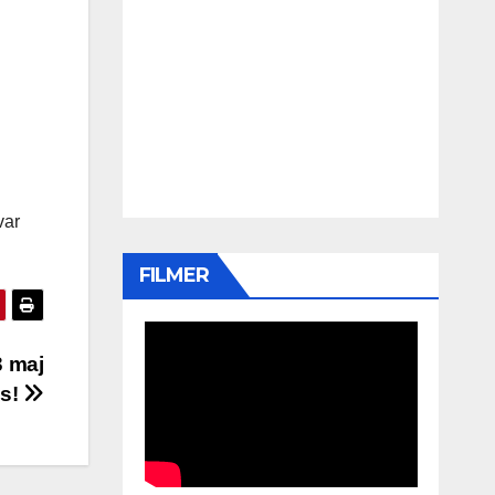
var
FILMER
3 maj
gs!