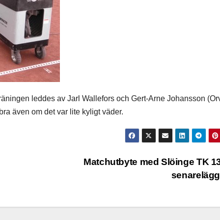
räningen leddes av Jarl Wallefors och Gert-Arne Johansson (Or
ra även om det var lite kyligt väder.
Matchutbyte med Slöinge TK 1
senareläg