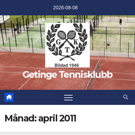
Hoppa
2026-08-08
till
innehåll
Getinge Tennisklubb
Månad:
april 2011