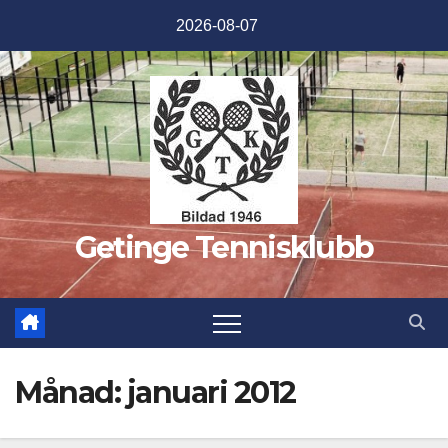
Hoppa
2026-08-07
till
innehåll
Getinge Tennisklubb
Månad:
januari 2012