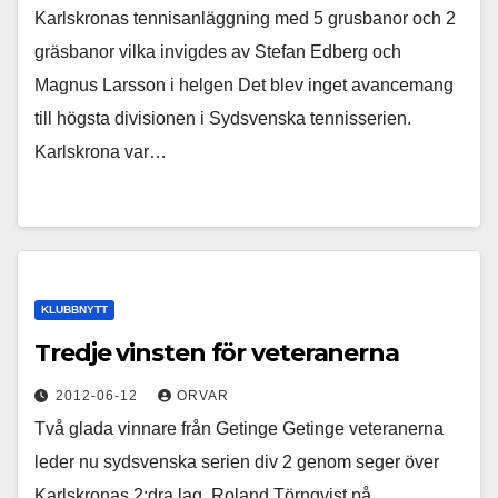
Karlskronas tennisanläggning med 5 grusbanor och 2
gräsbanor vilka invigdes av Stefan Edberg och
Magnus Larsson i helgen Det blev inget avancemang
till högsta divisionen i Sydsvenska tennisserien.
Karlskrona var…
KLUBBNYTT
Tredje vinsten för veteranerna
2012-06-12
ORVAR
Två glada vinnare från Getinge Getinge veteranerna
leder nu sydsvenska serien div 2 genom seger över
Karlskronas 2:dra lag. Roland Törnqvist på