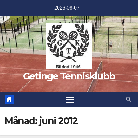
Hoppa
2026-08-07
till
innehåll
Getinge Tennisklubb
Månad:
juni 2012