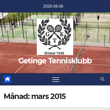
Hoppa
2026-08-06
till
innehåll
Getinge Tennisklubb
Månad:
mars 2015